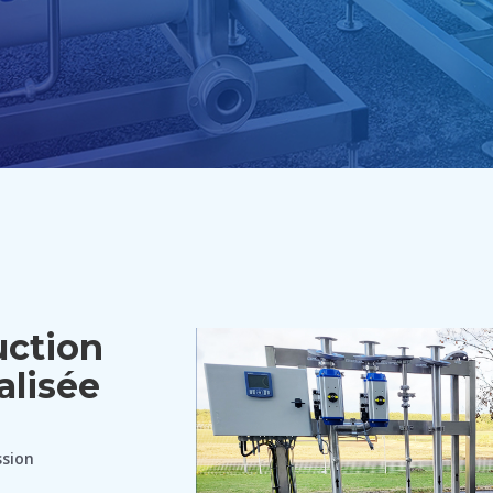
uction
alisée
ssion