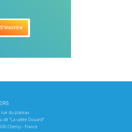
IERS
, rue du plateau
u dit "La vallée Douard"
500 Chérisy - France