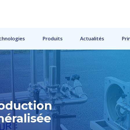
chnologies
Produits
Actualités
Pri
roduction
néralisée