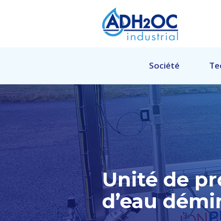
Société
Te
Unité de p
d’eau démi