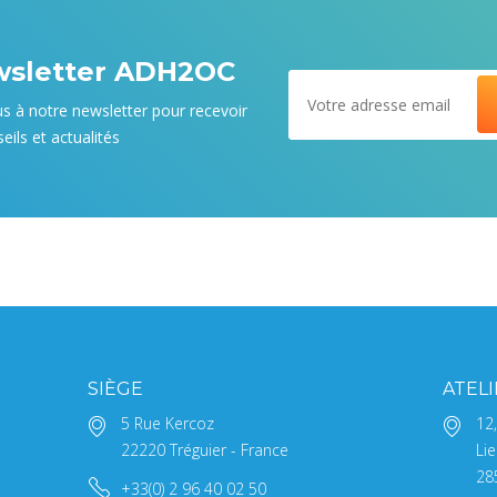
wsletter ADH2OC
us à notre newsletter pour recevoir
eils et actualités
SIÈGE
ATEL
5 Rue Kercoz
12
22220 Tréguier - France
Lie
28
+33(0) 2 96 40 02 50