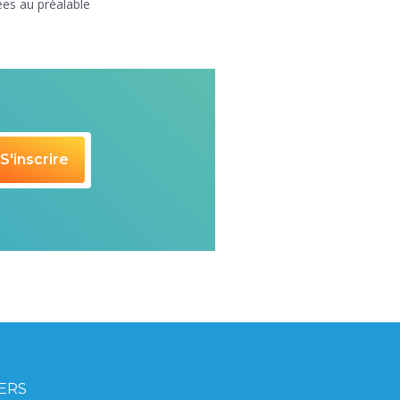
ées au préalable
IERS