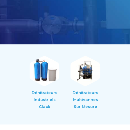
Dénitrateurs
Dénitrateurs
Industriels
Multivannes
Clack
Sur Mesure