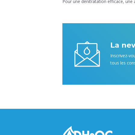
Pour une dénitratation efficace, une
La ne
Inscrivez-vo
tous les cons