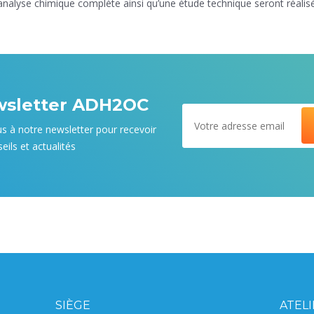
 analyse chimique complète ainsi qu’une étude technique seront réalis
wsletter ADH2OC
us à notre newsletter pour recevoir
eils et actualités
SIÈGE
ATEL