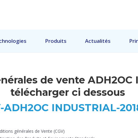
chnologies
Produits
Actualités
Pri
énérales de vente ADH2OC
télécharger ci dessous
-ADH2OC INDUSTRIAL-201
nditions générales de Vente (CGV)