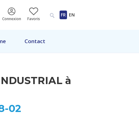
FR
EN
Connexion
Favoris
me
Contact
 INDUSTRIAL à
8-02