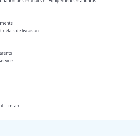
stination des Produits et Equipements Standards
pements
 délais de livraison
arents
service
t – retard