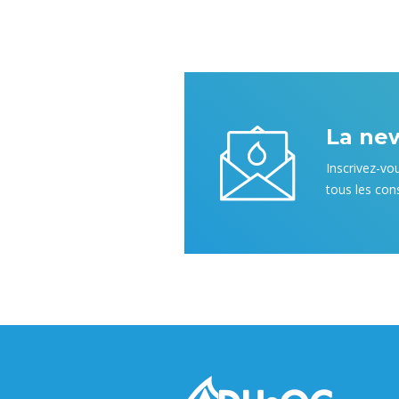
La ne
Inscrivez-vo
tous les cons