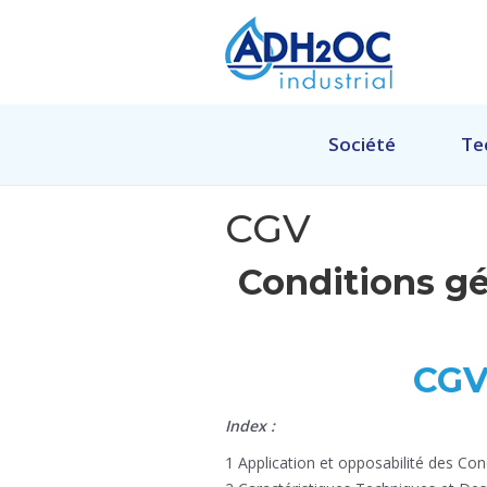
Société
Te
CGV
Conditions g
CGV
Index :
1 Application et opposabilité des Co